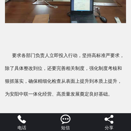
要求各部门负责人立即投入行动，坚持高标准严要求，
除了具体整改到位，还要完善相关制度，强化制度考核和
狠抓落实，确保精细化检查从表面上提升到本质上提升，
为安阳中联一体化经营、高质量发展奠定良好基础。



电话
短信
分享