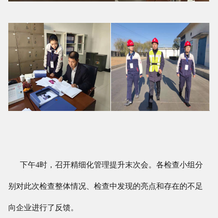
下午4时，召开精细化管理提升末次会。各检查小组分
别对此次检查整体情况、检查中发现的亮点和存在的不足
向企业进行了反馈。