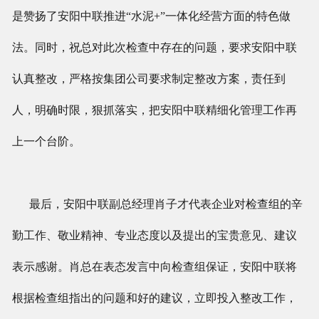
是赞扬了安阳中联推进“水泥+”一体化经营方面的特色做
法。同时，祝总对此次检查中存在的问题，要求安阳中联
认真整改，严格按集团公司要求制定整改方案，责任到
人，明确时限，狠抓落实，把安阳中联精细化管理工作再
上一个台阶。
最后，安阳中联副总经理肖子才代表企业对检查组的辛
勤工作、敬业精神、专业态度以及提出的宝贵意见、建议
表示感谢。肖总在表态发言中向检查组保证，安阳中联将
根据检查组指出的问题和好的建议，立即投入整改工作，